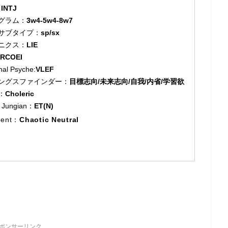
：
INTJ
グラム：
3w4-5w4-8w7
サブタイプ：
sp/sx
ニクス：
LIE
RCOEI
inal Psyche:
VLEF
ングスファインダー：
目標志向/未来志向/自我/内省/学習欲
：
Choleric
c Jungian：
ET(N)
ment：
Chaotic Neutral
ポンサーリンク