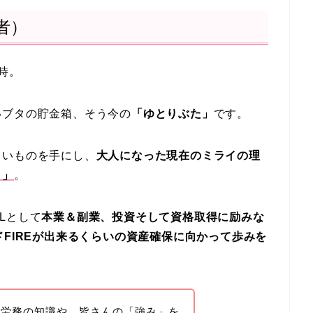
者）
時。
いブタの貯金箱、そう今の
「ゆとりぶた」
です。
しいものを手にし、
大人になった現在のミライの理
日」
。
Lとして
本業＆副業、投資そして資格取得に励みな
ドFIREが出来るくらいの資産確保に向かって歩みを
事労務の知識や、皆さんの「強み」を