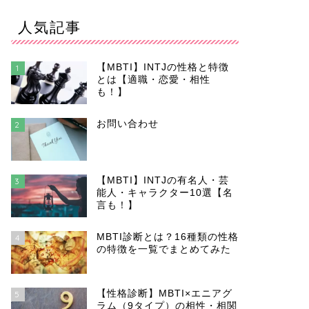
人気記事
【MBTI】INTJの性格と特徴
1
とは【適職・恋愛・相性
も！】
お問い合わせ
2
【MBTI】INTJの有名人・芸
3
能人・キャラクター10選【名
言も！】
MBTI診断とは？16種類の性格
4
の特徴を一覧でまとめてみた
【性格診断】MBTI×エニアグ
5
ラム（9タイプ）の相性・相関