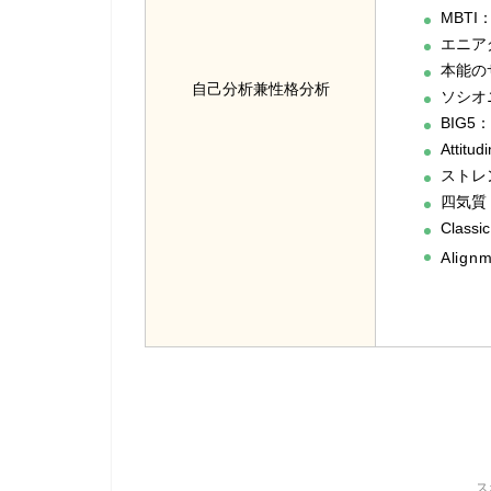
MBTI
エニア
本能の
自己分析兼性格分析
ソシオ
BIG5：
Attitud
ストレ
四気質
Classi
Align
ス