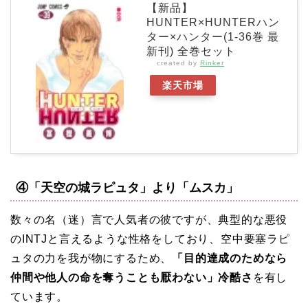
【新品】
HUNTER×HUNTERハン
ター×ハンター(1-36巻 最
新刊) 全巻セット
created by
Rinker
楽天市場
④「天空の城ラピュタ」より「ムスカ」
数々の名（迷）言で人気者の彼ですが、典型的な悪役
のINTJと言えるような性格をしており、空中要塞ラピ
ュタの力を我が物にするため、
「目的達成のためなら
仲間や他人の命を奪うことも厭わない」冷酷さ
を有し
ています。