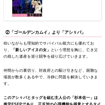
②「ゴールデンカムイ」より「アシㇼパ」
幼いながらも理知的でサバイバル能力にも優れてお
り、
「新しいアイヌの女」
という理想を胸に、亡き父
の残した遺産を巡り闘争を繰り広げていきます。
仲間からの裏切り、対政府との駆け引きなど、困難な
場面が数多くある中で、冷静に問題を解決していきま
す。
このアシㇼパとタッグを組む主人公の「杉本佐一」は
推定ESFPであり、正反対の心理機能を得意とするタイ