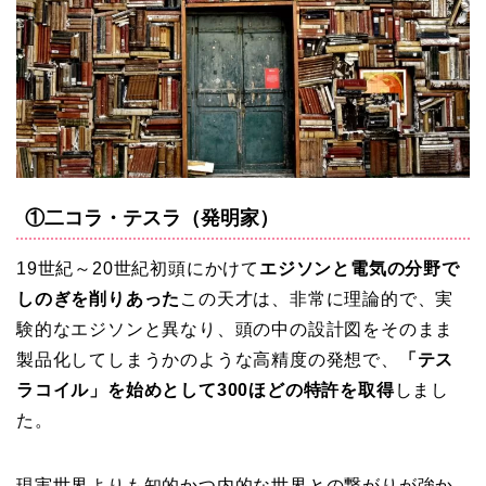
①二コラ・テスラ（発明家）
19世紀～20世紀初頭にかけて
エジソンと電気の分野で
しのぎを削りあった
この天才は、非常に理論的で、実
験的なエジソンと異なり、頭の中の設計図をそのまま
製品化してしまうかのような高精度の発想で、
「テス
ラコイル」を始めとして300ほどの特許を取得
しまし
た。
現実世界よりも知的かつ内的な世界との繋がりが強か