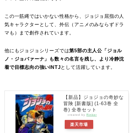
この一筋縄ではいかない性格から、ジョジョ屈指の人
気キャラクターとして、外伝（アニメのみならずドラ
マも）まで創作されています。
他にもジョジョシリーズでは
第5部の主人公「ジョル
ノ・ジョバァーナ」も数々の名言を残し、より冷静沈
着で目標志向の強いINTJ
として活躍しています。
【新品】ジョジョの奇妙な
冒険 [新書版] (1-63巻 全
巻) 全巻セット
created by
Rinker
楽天市場