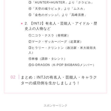
③「HUNTER×HUNTER」より「クラピカ」
④「天空の城ラピュタ」より「ムスカ」
⑤「金色のガッシュ!」より「高峰清麿」
2. 【INTJ】有名人・芸能人・アイドル・歴
史上の人物など
①二コラ・テスラ（発明家）
②マーク・ザッカーバーグ（起業家）
③ヒラリー・クリントン（政治家・米大統領夫
人）
④林修（講師・タレント）
⑤G-DRAGON（K-POP BIGBANGメンバー）
まとめ：INTJの有名人・芸能人・キャラク
ターの成功例を生かしましょう！
スポンサーリンク