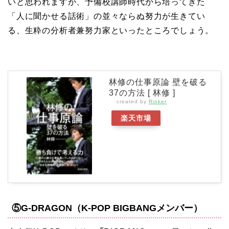
いと思われますが、予備校講師時代から培ってきた
「人に聞かせる話術」の並々ならぬ努力が生きてい
る、生粋の分析者兼努力家といったところでしょう。
林修の仕事原論 壁を破る
37の方法 [ 林修 ]
created by
Rinker
楽天市場
⑤
G-DRAGON（K-POP BIGBANGメンバー）