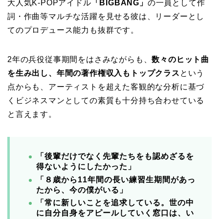
大人気K-POPアイドル
「BIGBANG」
の一員として作
詞・作曲等マルチな活躍を見せる彼は、リーダーとし
てのプロデュース能力も抜群です。
2年の兵役従事期間をはさみながらも、
数々のヒット曲
を生み出し、年間の著作権収入もトップクラス
という
点からも、アーティストを超えた客観的な分析に基づ
くビジネスマンとしての素質も十分持ち合わせている
と言えます。
「後輩だけでなく先輩たちをも認めざるを
得ないようにしたかった」
「８歳から11年間の長い練習生期間があっ
たから、今の僕がいる」
「常に新しいことを追求している。世の中
に自分自身をアピールしていく窓口は、い