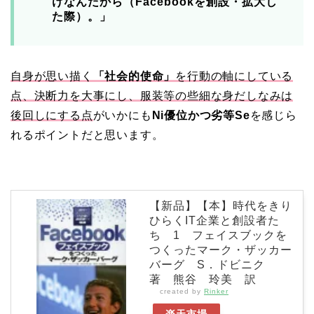
けなんだから（Facebookを創設・拡大し
た際）。」
自身が思い描く
「社会的使命」
を行動の軸にしている
点、決断力を大事にし、服装等の些細な身だしなみは
後回しにする点
がいかにも
Ni優位かつ劣等Se
を感じら
れるポイントだと思います。
【新品】【本】時代をきり
ひらくIT企業と創設者た
ち 1 フェイスブックを
つくったマーク・ザッカー
バーグ S．ドビニク
著 熊谷 玲美 訳
created by
Rinker
楽天市場