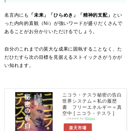
名言内にも
「未来」「ひらめき」「精神的支配」
とい
った内向的直観（Ni）が強いワードが盛りだくさんで
あることがお分かりいただけるでしょう。
自分のこれまでの莫大な成果に固執することなく、た
だひたすら次の目標を見据えるストイックさがうかが
い知れます。
ニコラ・テスラ秘密の告白
世界システム＝私の履歴
書 フリーエネルギー＝真
空中 [ ニコラ・テスラ ]
created by
Rinker
楽天市場