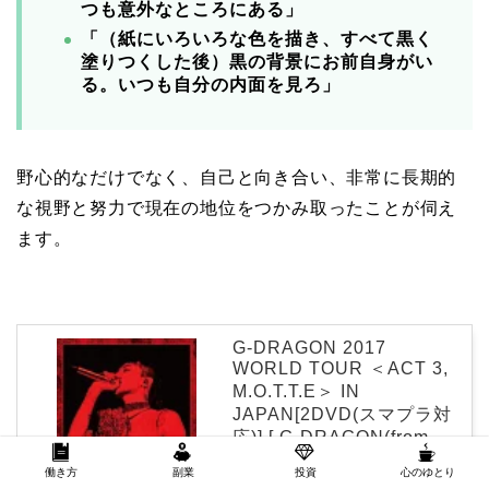
つも意外なところにある」
「（紙にいろいろな色を描き、すべて黒く
塗りつくした後）黒の背景にお前自身がい
る。いつも自分の内面を見ろ」
野心的なだけでなく、自己と向き合い、非常に長期的
な視野と努力で現在の地位をつかみ取ったことが伺え
ます。
G-DRAGON 2017
WORLD TOUR ＜ACT 3,
M.O.T.T.E＞ IN
JAPAN[2DVD(スマプラ対
応)] [ G-DRAGON(from
BIGBANG) ]
働き方
副業
投資
心のゆとり
created by
Rinker