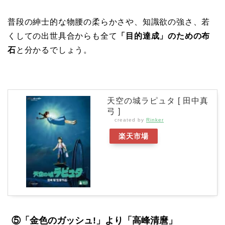
普段の紳士的な物腰の柔らかさや、知識欲の強さ、若
くしての出世具合からも全て
「目的達成」のための布
石
と分かるでしょう。
天空の城ラピュタ [ 田中真
弓 ]
created by
Rinker
楽天市場
⑤「金色のガッシュ!」より「高峰清麿」