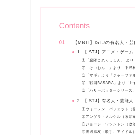
Contents
【MBTI】ISTJの有名人
1. 【ISTJ】アニメ・ゲ
①「艦隊これくしょん」 より
②「けいおん！」より「中野
③「マギ」より「ジャーファ
④「戦国BASARA」より「
⑤「ハリーポッターシリーズ
2. 【ISTJ】有名人・芸
①ウォーレン・バフェット（
②アンゲラ・メルケル（政治
③ジョージ・ワシントン（政
④渡辺麻友（歌手、アイドル