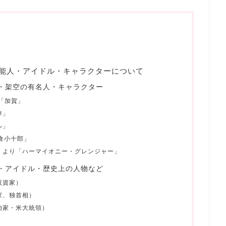
・芸能人・アイドル・キャラクターについて
ーム・架空の有名人・キャラクター
「加賀」
梓」
ル」
片倉小十郎」
」より「ハーマイオニー・グレンジャー」
能人・アイドル・歴史上の人物など
投資家）
家、独首相）
治家・米大統領）
）