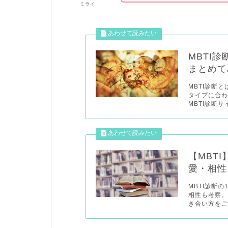
ミライ
MBTI
まとめて
MBTI診断
タイプに合
MBTI診断サ
【MBT
愛・相性
MBTI診断
相性も考察。
き合い方をご