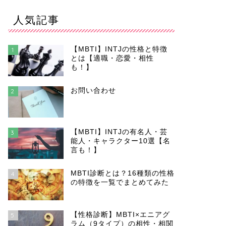
人気記事
【MBTI】INTJの性格と特徴
1
とは【適職・恋愛・相性
も！】
お問い合わせ
2
【MBTI】INTJの有名人・芸
3
能人・キャラクター10選【名
言も！】
MBTI診断とは？16種類の性格
4
の特徴を一覧でまとめてみた
【性格診断】MBTI×エニアグ
5
ラム（9タイプ）の相性・相関