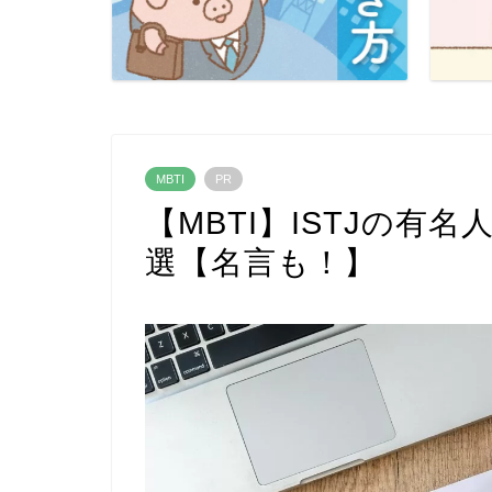
MBTI
PR
【MBTI】ISTJの有
選【名言も！】