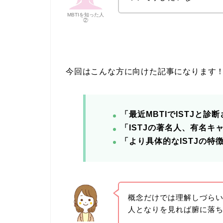
MBTIを知った人
②
今回はこんな方に向けた記事になります
「最近MBTIでISTJと診
「ISTJの著名人、有名キ
「より具体的なISTJの特
概念だけでは理解しづら
人となりを見れば腑に落