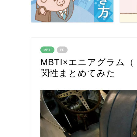
MBTI
PR
MBTI×エニアグラム
関性まとめてみた