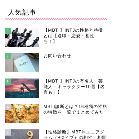
人気記事
【MBTI】INTJの性格と特徴
1
とは【適職・恋愛・相性
も！】
お問い合わせ
2
【MBTI】INTJの有名人・芸
3
能人・キャラクター10選【名
言も！】
MBTI診断とは？16種類の性格
4
の特徴を一覧でまとめてみた
【性格診断】MBTI×エニアグ
5
ラム（9タイプ）の相性・相関