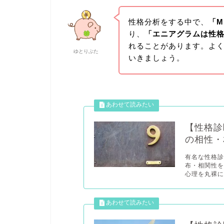
性格分析をする中で、
「M
り、
「エニアグラムは性
れることがあります。よ
ゆとりぶた
いきましょう。
【性格診
の相性・
有名な性格診
布・相関性
心理を丸裸にし