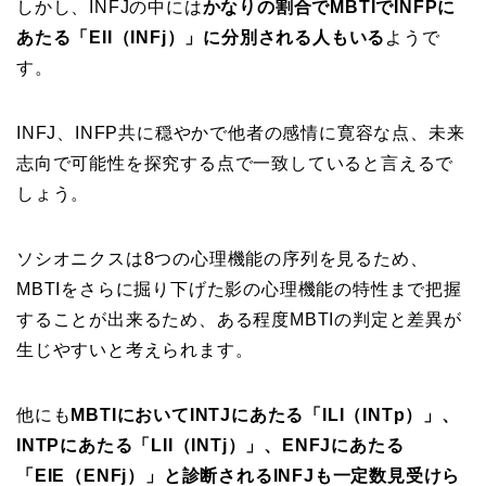
しかし、INFJの中には
かなりの割合でMBTIでINFPに
あたる「EII（INFj）」に分別される人もいる
ようで
す。
INFJ、INFP共に穏やかで他者の感情に寛容な点、未来
志向で可能性を探究する点で一致していると言えるで
しょう。
ソシオニクスは8つの心理機能の序列を見るため、
MBTIをさらに掘り下げた影の心理機能の特性まで把握
することが出来るため、ある程度MBTIの判定と差異が
生じやすいと考えられます。
他にも
MBTIにおいてINTJにあたる「ILI（INTp）」、
INTPにあたる「LII（INTj）」、ENFJにあたる
「EIE（ENFj）」と診断されるINFJも一定数見受けら