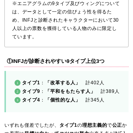
※エニアグラムの9タイプ及びウィングについて
は、データとして一定の信ぴょう性を得るた
め、INFJと診断されたキャラクターにおいて30
人以上の票数を獲得している人物のみに限定し
ています。
①INFJが診断されやすい9タイプ上位3つ
タイプ1
：
「改革する人」
計402人
タイプ9
：
「平和をもたらす人」
計389人
タイプ4
：
「個性的な人」
計345人
いずれも僅差でしたが、
タイプ1
の
理想主義的
で
公正
か