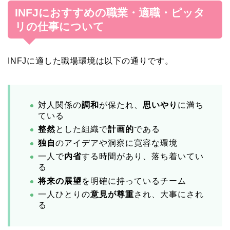
INFJにおすすめの職業・適職・ピッタ
リの仕事について
INFJに適した職場環境は以下の通りです。
対人関係の
調和
が保たれ、
思いやり
に満ち
ている
整然
とした組織で
計画的
である
独自
のアイデアや洞察に寛容な環境
一人で
内省
する時間があり、落ち着いてい
る
将来の展望
を明確に持っているチーム
一人ひとりの
意見が尊重
され、大事にされ
る