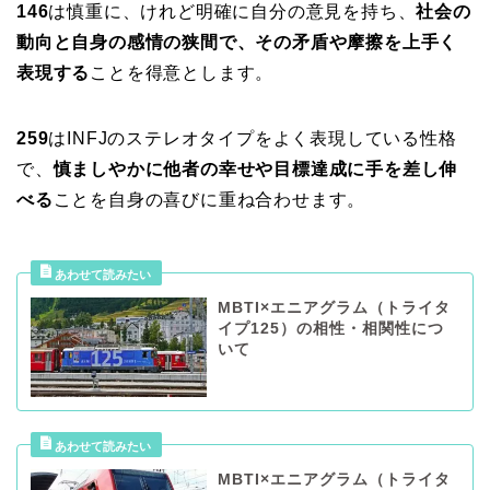
146
は慎重に、けれど明確に自分の意見を持ち、
社会の
動向と自身の感情の狭間で、その矛盾や摩擦を上手く
表現する
ことを得意とします。
259
はINFJのステレオタイプをよく表現している性格
で、
慎ましやかに他者の幸せや目標達成に手を差し伸
べる
ことを自身の喜びに重ね合わせます。
MBTI×エニアグラム（トライタ
イプ125）の相性・相関性につ
いて
MBTI×エニアグラム（トライタ