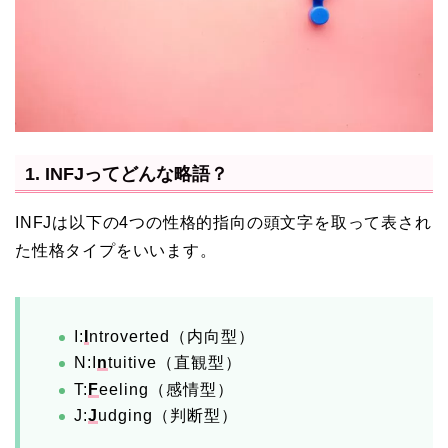
1. INFJってどんな略語？
INFJは以下の4つの性格的指向の頭文字を取って表され
た性格タイプをいいます。
I:
I
ntroverted（内向型）
N:I
n
tuitive（直観型）
T:
F
eeling（感情型）
J:
J
udging（判断型）