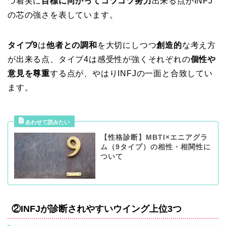
つ着実に
目標に向かってコツコツ努力
出来る点がINFJ
の芯の強さを表しています。
タイプ9
は
他者との調和
を大切にしつつ
創造的
な考え方
が出来る点、タイプ4は感受性が強くそれぞれの
個性や
意見を尊重
する点が、やはりINFJの一面と合致してい
ます。
【性格診断】MBTI×エニアグラ
ム（9タイプ）の相性・相関性に
ついて
②INFJが診断されやすいウイング上位3つ