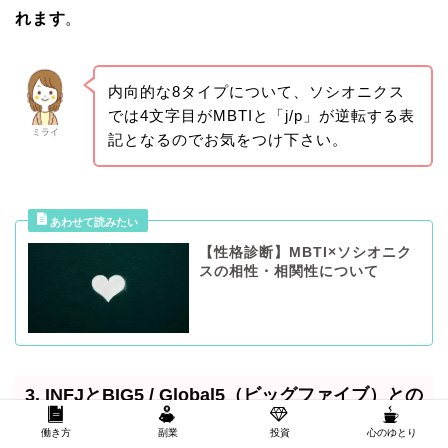
れます
。
内向的な8タイプについて、ソシオニクス
では4文字目がMBTIと「j/p」が逆転する表
ミライ
記となるのでお気をつけ下さい。
【性格診断】MBTI×ソシオニク
スの相性・相関性について
3. INFJとBIG5 / Global5（ビッグファイブ）との
相性・相関性について
働き方
副業
投資
心のゆとり