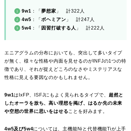
9w1
：「
夢想家
」 計322人
4w5
：「
ボヘミアン
」 計247人
5w4
：「
因習打破する人
」 計222人
エニアグラムの分布においても、突出して多いタイプ
が無く、様々な性格や内面を見せるのがINFJの1つの特
徴であり、それが捉えどころのなさやミステリアスな
性格に見える要因なのかもしれません。
9w1
はIxFP、ISFJにもよく見られるタイプで、
超然と
したオーラを放ち、高い理想を掲げ、はるか先の未来
や空想の世界に思いをはせる
ことを好みます。
4w5及び
5w4
については、主機能Niと代替機能Tiが上手