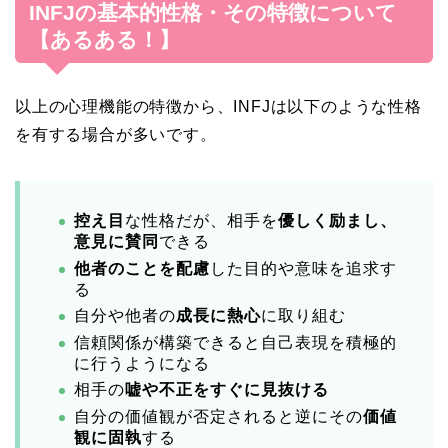
INFJの基本的性格・その特徴について
【あるある！】
以上の心理機能の特徴から、INFJは以下のような性格
を有する場合が多いです。
控え目
な性格だが、相手を
優しく励まし、
意見に賛同
できる
他者のことを配慮
した目的や意味を追求す
る
自分や他者の
成長に熱心
に取り組む
信頼関係が構築できると自己表現を積極的
に行うようになる
相手の
嘘や不正をすぐに見抜ける
自分の価値観が否定されると逆にその
価値
観に固執
する