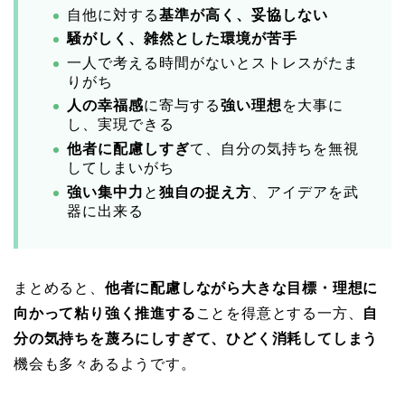
自他に対する
基準が高く、妥協しない
騒がしく、雑然とした環境が苦手
一人で考える時間がないとストレスがたま
りがち
人の幸福感
に寄与する
強い理想
を大事に
し、実現できる
他者に配慮しすぎ
て、自分の気持ちを無視
してしまいがち
強い集中力
と
独自の捉え方
、アイデアを武
器に出来る
まとめると、
他者に配慮しながら大きな目標・理想に
向かって粘り強く推進する
ことを得意とする一方、
自
分の気持ちを蔑ろにしすぎて、ひどく消耗してしまう
機会も多々あるようです。