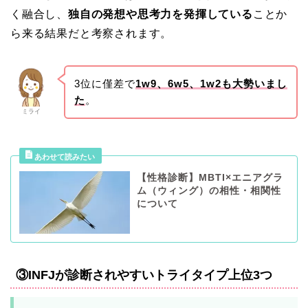
く融合し、
独自の発想や思考力を発揮している
ことか
ら来る結果だと考察されます。
3位に僅差で
1w9、6w5、1w2も大勢いまし
た
。
ミライ
【性格診断】MBTI×エニアグラ
ム（ウィング）の相性・相関性
について
③INFJが診断されやすいトライタイプ上位3つ