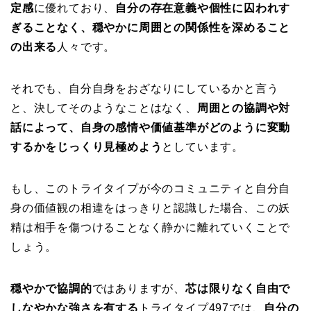
定感
に優れており、
自分の存在意義や個性に囚われす
ぎることなく、穏やかに周囲との関係性を深めること
の出来る
人々です。
それでも、自分自身をおざなりにしているかと言う
と、決してそのようなことはなく、
周囲との協調や対
話によって、自身の感情や価値基準がどのように変動
するかをじっくり見極めよう
としています。
もし、このトライタイプが今のコミュニティと自分自
身の価値観の相違をはっきりと認識した場合、この妖
精は相手を傷つけることなく静かに離れていくことで
しょう。
穏やかで協調的
ではありますが、
芯は限りなく自由で
しなやかな強さを有する
トライタイプ497では、
自分の