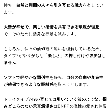
持ち、
自然と周囲の人々を引き寄せる魅力
を有してい
ます。
大勢が幸せで、楽しい感情を共有できる環境が理想
で、そのために活発な行動を試みます。
もちろん、個々の価値観の違いを理解しているため、
タイプ7がやりがちな
「楽しさ」の押し付けや強要はし
ません
。
ソフトで軽やかな関係性
を好み、
自分の自由や創造性
が確保できるような距離感
を取ろうとします。
トライタイプ749の
寄せては引いていく波のような、掴
みどころのない天真爛漫さ
はENFPの魔性の愛され体質