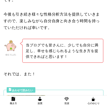
今後も引き続き様々な性格分析方法を提供していきま
すので、楽しみながら自分自身と向き合う時間を持っ
ていただければ幸いです。
当ブログでも皆さんに、少しでも自分に満
足し、幸せを感じられるような生き方を提
ゆとりぶた
供できればと思います！
それでは、また！
【性格診断】MBTI×エニアグラ
ム（トライタイプ）の相性・相
働き方
副業
投資
心のゆとり
関性について