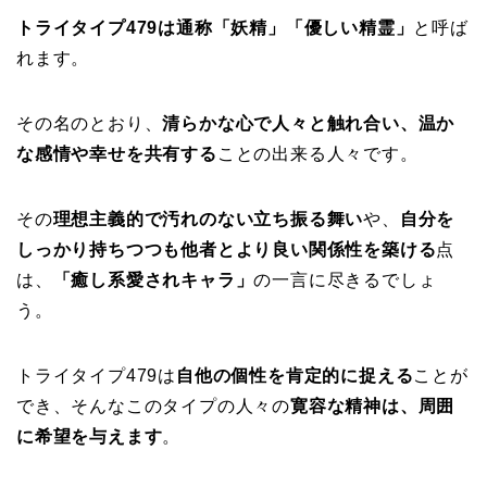
トライタイプ479は通称「妖精」「優しい精霊」
と呼ば
れます。
その名のとおり、
清らかな心で人々と触れ合い、温か
な感情や幸せを共有する
ことの出来る人々です。
その
理想主義的で汚れのない立ち振る舞い
や、
自分を
しっかり持ちつつも他者とより良い関係性を築ける
点
は、
「癒し系愛されキャラ」
の一言に尽きるでしょ
う。
トライタイプ479は
自他の個性を肯定的に捉える
ことが
でき、そんなこのタイプの人々の
寛容な精神は、周囲
に希望を与えます
。