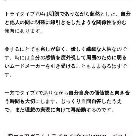
トライタイプ794は
明朗でありながら超然
とした、
自分
と他人の間に明確に線引きをしたような関係性
を好む
傾向にあります。
要するにとても
察しが良く、優しく繊細な人柄
なので
す。時には
自分の感情を度外視して周囲のために明る
いムードメーカーを引き受ける
こともままあるはずで
す。
一方でタイプ7でありながら
自分自身の価値観と向き合
う時間も大切
にします。
じっくり自問自答したうえ
で、また理想の実現に向けて再始動
するのです。