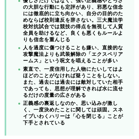
優しさだけではなく、強い正義感やとっさ
の大胆な行動にも定評があり、邪悪な信念
には徹底的に立ち向かい、
自分の目的のた
めならば校則違反を辞さない。三大魔法学
校対抗試合では競技の得点を無視して人質
全員を助けるなど、良くも悪くもルールよ
りも信念を重んじる
人を過度に傷つけることも嫌い、直接的な
攻撃魔法よりも武装解除の「エクスペリア
ームス」という呪文を唱えることが多い
素直で、一度信用した人物にたいしてはよ
ほどのことがなければ疑うことをしない。
また、過去には過去には敵対していた相手
であっても、思想が理解できれば水に流せ
るだけの度量の広さがある
正義感の裏返しなのか、思い込みが激し
く、一度決めたことに関しては頑固。
スネ
イプいわくハリーは「心を閉じる」ことが
下手とされている