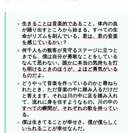
生きることは音楽的である
こと。体内の血
が踊り出すところから始まる。すべての生
命がリズムを刻んでいる。
君は、君の音楽
を感じているかい
？
何千人もの観客が見守るステージに立つと
きでも、僕は自分が勇敢なことをしている
なんて思わない。
誰かに本当の気持ちを打
ち明けるときのほうが、よほど勇気がいる
もの
だよ。
どうやって音楽を作っているのかと尋ねら
れたとき、ただ音楽の中に踏み入るだけだ
と答えます。それは川の中に足を踏み入れ
て、流れに身を任すようなもの。川の中の
すべての瞬間が、それぞれの歌を持ってい
る
。
僕は生きてることが幸せさ。
僕が僕らしく
いられることが幸せ
なんだ。