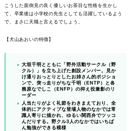
こうした面倒見の良く優しいお茶目な性格を生かし
て、卒業後は小学校の先生としても活躍しているよう
で、まさに天職と言えるでしょう。
【犬山あおいの特徴】
大垣千明とともに「野外活動サークル（野
クル）」を立ち上げた創設メンバー。見か
け通りおっとりとしたお姉さん的ポジショ
ンで、突っ走りがちな千明（ENTP）と各
務原なでしこ（ENFP）の抑え役兼影のリ
ーダー
人当たりがよく礼節をわきまえており、全
体的にアクティブな登場人物のなかでは常
識人寄りに描かれ、ゆるい関西弁でツッコ
んだりする。野クル3人のなかではいちば
ん勉強ができる模様