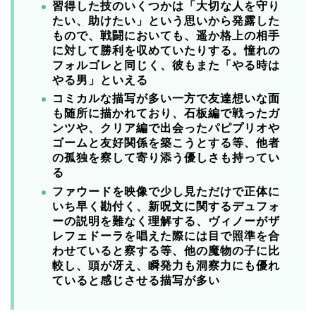
習得した技のいくつかは「大切な人を守り
たい、助けたい」という思いから発露した
もので、戦闘においても、遥か格上の相手
に対して勝利を収めていたりする。
憧れの
フォルゴレと同じく、彼もまた「やる時は
やる男」といえる
コミカルな描写が多い一方で友達想いな面
も随所に描かれており、石板編で戦ったガ
ンツや、クリア編で出会ったパピプリオや
ゴームと友好関係を築こうとする等、他者
の孤独を察して寄り添う優しさも持ってい
る
ファウードを映像で少し見ただけで正体に
いち早く勘付く、新呪文に関するデュフォ
ーの説明を難なく理解する、ヴィノーがザ
レフェドーラを唱えた際には目で照準を合
わせていると察する等、他の魔物の子に比
較し、頭が冴え、瞬発力も洞察力にも優れ
ていると感じさせる描写が多い