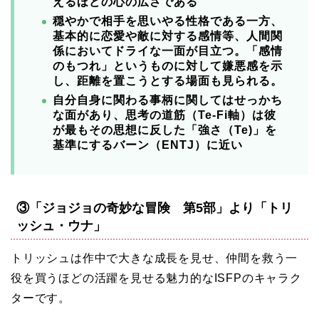
えるほどの心の広さである
穏やかで相手を思いやる性格である一方、
基本的に恋愛や敵に対する感情等、人間関
係においてドライな一面が目立つ。「感情
のもつれ」というものに対して嫌悪感を示
し、距離を置こうとする場面も見られる。
自分自身に関わる事柄に関してはせっかち
な面があり、思考の道筋（Te-Fi軸）は彼
が最もその思想に反した「強さ（Te)」を
基準にするバーン（ENTJ）に近い
③「ジョジョの奇妙な冒険 第5部」より「トリ
ッシュ・ウナ」
トリッシュは作中で大きな成長を見せ、仲間を救う一
役を買うほどの活躍を見せる魅力的なISFPのキャラク
ターです。