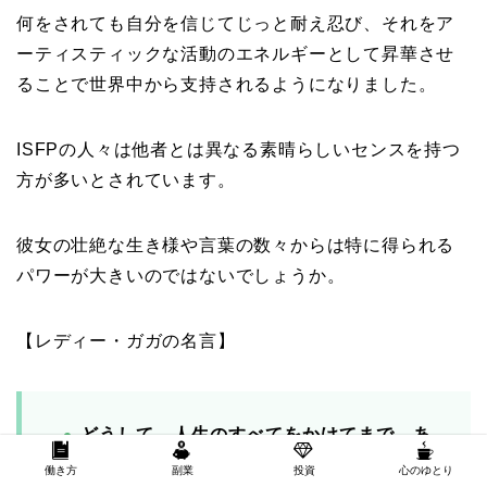
何をされても自分を信じてじっと耐え忍び、それをア
ーティスティックな活動のエネルギーとして昇華させ
ることで世界中から支持されるようになりました。
ISFPの人々は他者とは異なる素晴らしいセンスを持つ
方が多いとされています。
彼女の壮絶な生き様や言葉の数々からは特に得られる
パワーが大きいのではないでしょうか。
【レディー・ガガの名言】
どうして、人生のすべてをかけてまで、あ
なたでない誰かになろうとするの？本
当の
働き方
副業
投資
心のゆとり
自分でいることって何倍も楽しいわよ