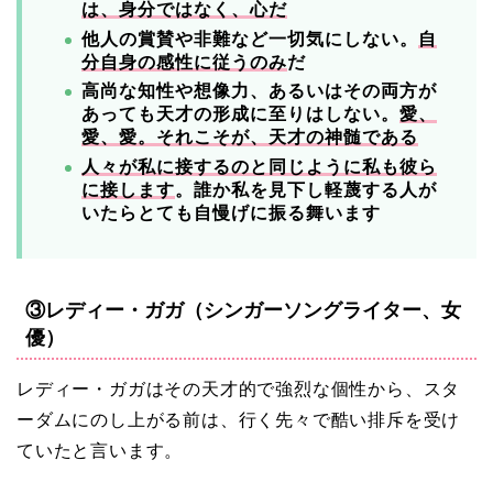
は、身分ではなく、心だ
他人の賞賛や非難など一切気にしない。
自
分自身の感性に従うのみ
だ
高尚な知性や想像力、あるいはその両方が
あっても天才の形成に至りはしない。
愛、
愛、愛。それこそが、天才の神髄である
人々が私に接するのと同じように私も彼ら
に接します
。誰か私を見下し軽蔑する人が
いたらとても自慢げに振る舞います
③レディー・ガガ（シンガーソングライター、女
優）
レディー・ガガはその天才的で強烈な個性から、スタ
ーダムにのし上がる前は、行く先々で酷い排斥を受け
ていたと言います。