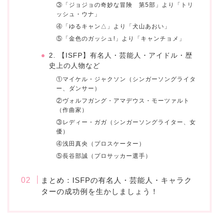
③「ジョジョの奇妙な冒険 第5部」より「トリ
ッシュ・ウナ」
④「ゆるキャン△」より「犬山あおい」
⑤「金色のガッシュ!」より「キャンチョメ」
2. 【ISFP】有名人・芸能人・アイドル・歴
史上の人物など
①マイケル・ジャクソン（シンガーソングライタ
ー、ダンサー）
②ヴォルフガング・アマデウス・モーツァルト
（作曲家）
③レディー・ガガ（シンガーソングライター、女
優）
④浅田真央（プロスケーター）
⑤長谷部誠（プロサッカー選手）
まとめ：ISFPの有名人・芸能人・キャラク
ターの成功例を生かしましょう！