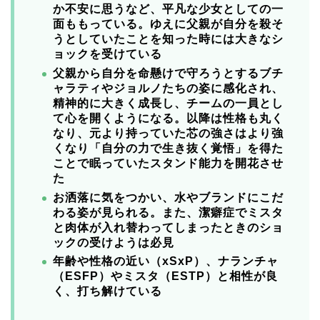
か不安に思うなど、平凡な少女としての一
面ももっている。ゆえに父親が自分を殺そ
うとしていたことを知った時には大きなシ
ョックを受けている
父親から自分を命懸けで守ろうとするブチ
ャラティやジョルノたちの姿に感化され、
精神的に大きく成長し、チームの一員とし
て心を開くようになる。以降は性格も丸く
なり、元より持っていた芯の強さはより強
くなり「自分の力で生き抜く覚悟」を得た
ことで眠っていたスタンド能力を開花させ
た
お洒落に気をつかい、水やブランドにこだ
わる姿が見られる。また、潔癖症でミスタ
と肉体が入れ替わってしまったときのショ
ックの受けようは必見
年齢や性格の近い（xSxP）、ナランチャ
（ESFP）やミスタ（ESTP）と相性が良
く、打ち解けている