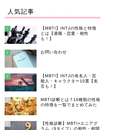
人気記事
【MBTI】INTJの性格と特徴
1
とは【適職・恋愛・相性
も！】
お問い合わせ
2
【MBTI】INTJの有名人・芸
3
能人・キャラクター10選【名
言も！】
MBTI診断とは？16種類の性格
4
の特徴を一覧でまとめてみた
【性格診断】MBTI×エニアグ
5
ラム（9タイプ）の相性・相関