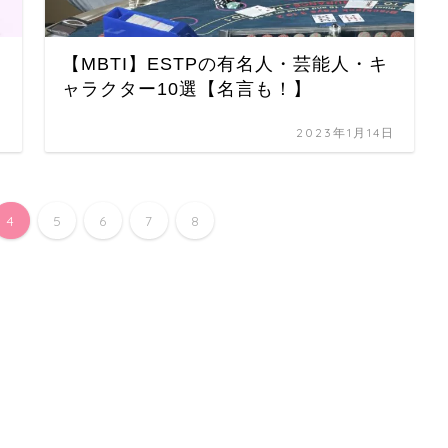
【MBTI】ESTPの有名人・芸能人・キ
ャラクター10選【名言も！】
日
2023年1月14日
4
5
6
7
8