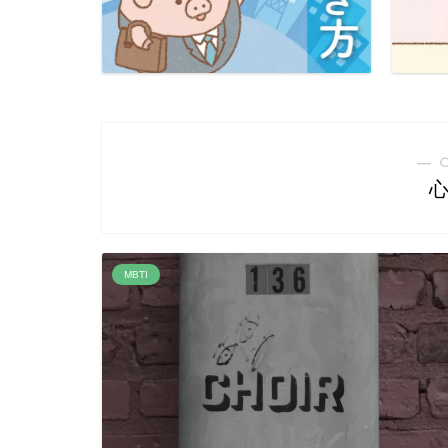
― 
MBTI