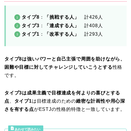
タイプ8
：
「挑戦する人」
計426人
タイプ3
：
「達成する人」
計408人
タイプ1
：
「改革する人」
計293人
タイプ8は強いパワーと自己主張で周囲を助けながら、
困難や目標に対してチャレンジしていこうとする
性格
です。
タイプ3は成果主義で目標達成を何よりの喜びとする
点
、
タイプ1
は目標達成のための
緻密な計画性や用心深
さを有する点
がESTJの性格的特徴と一致しています。