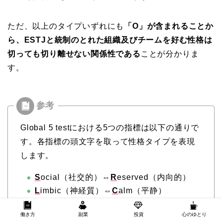
ただ、以上のタイプいずれにも
「O」が含まれることか
ら、ESTJと統制のとれた組織及びチームを好む性格は
切っても切り離せない関係性である
ことが分かりま
す。
Global 5 testにおける5つの指標は以下の通りで
す。各指標の頭文字を取って性格タイプを表現
します。
S
ocial（社交的）⇔
R
eserved（内向的）
L
imbic（神経質）⇔
C
alm（平静）
O
rganized （秩序的）
⇔
U
nstructured（非
構造的）
働き方
副業
投資
心のゆとり