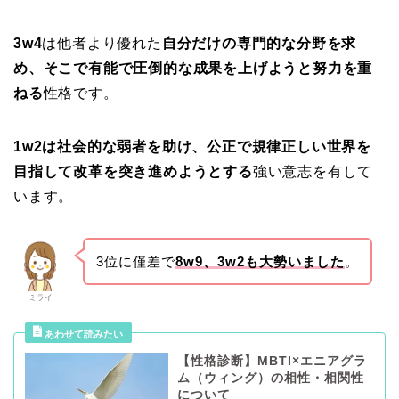
3w4
は他者より優れた
自分だけの専門的な分野を求
め、そこで有能で圧倒的な成果を上げようと努力を重
ねる
性格です。
1w2は社会的な弱者を助け、公正で規律正しい世界を
目指して改革を突き進めようとする
強い意志を有して
います。
3位に僅差で
8
w9、3w2も大勢いました
。
ミライ
【性格診断】MBTI×エニアグラ
ム（ウィング）の相性・相関性
について