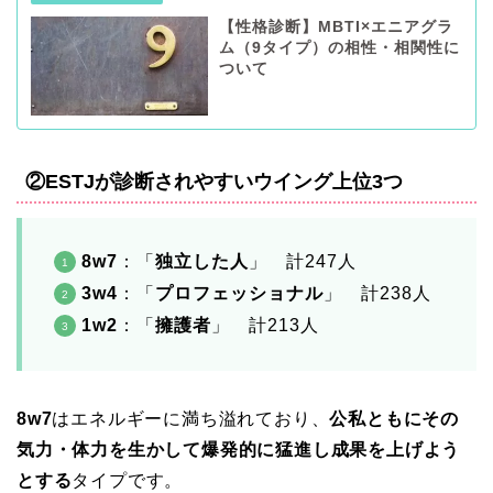
【性格診断】MBTI×エニアグラ
ム（9タイプ）の相性・相関性に
ついて
②ESTJが診断されやすいウイング上位3つ
8w7
：「
独立した人
」 計247人
3w4
：「
プロフェッショナル
」 計238人
1w2
：「
擁護者
」 計213人
8w7
はエネルギーに満ち溢れており、
公私ともにその
気力・体力を生かして爆発的に猛進し成果を上げよう
とする
タイプです。