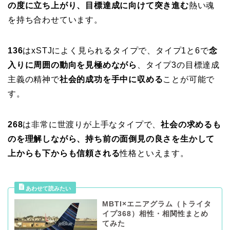
の度に立ち上がり、目標達成に向けて突き進む
熱い魂
を持ち合わせています。
136
はxSTJによく見られるタイプで、タイプ1と6で
念
入りに周囲の動向を見極めながら
、タイプ3の目標達成
主義の精神で
社会的成功を手中に収める
ことが可能で
す。
268
は非常に世渡りが上手なタイプで、
社会の求めるも
のを理解しながら、持ち前の面倒見の良さを生かして
上からも下からも信頼される
性格といえます。
MBTI×エニアグラム（トライタ
イプ368）相性・相関性まとめ
てみた