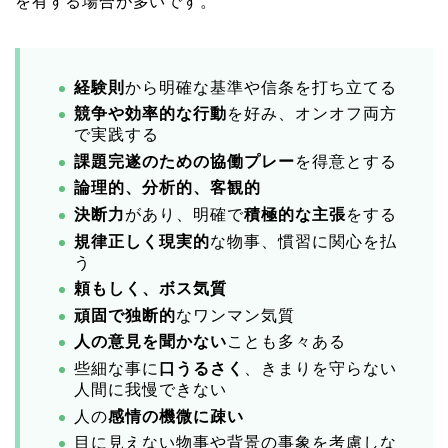
を有する場合が多いです。
経験則
から明確な基準や信条を打ち立てる
競争や効率的な行動
を好み、オンオフ両方
で実践する
課題完遂のための協働プレー
を得意とする
論理的、分析的、客観的
決断力
があり、明確で
積極的な主張
をする
規律正しく現実的
な物事、慣習に関心を払
う
頼もしく、ボス気質
頑固で独断的
なワンマン気質
人の意見を聞かない
ことも多々ある
些細な事に
口うるさく
、きまりを守らない
人間に我慢できない
人の
感情の機微に疎い
目に見えない物事や背景の事象を考慮しな