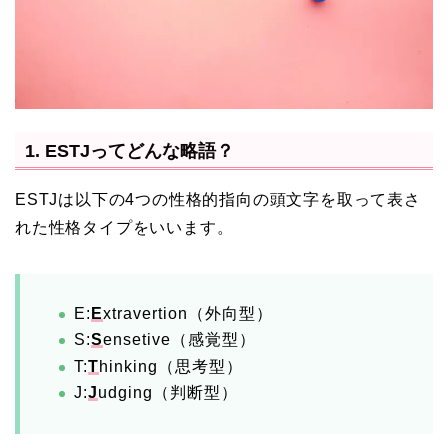
1. ESTJってどんな略語？
ESTJは以下の4つの性格的指向の頭文字を取って表さ
れた性格タイプをいいます。
E:
E
xtravertion（外向型）
S:
S
ensetive（感覚型）
T:
T
hinking（思考型）
J:
J
udging（判断型）