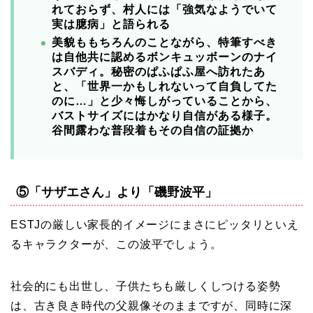
れておらず、村人には「強気なようでいて
実は臆病」と語られる
美貌ももちろんのことながら、特筆すべき
は自他共に認めるボンキュッボーンのナイ
スバディ。
秘密のぱふぱふ屋へ訪れたあ
と、「世界一かもしれないって自負してた
のに…」と少々悔しがっていることから、
バストサイズにはかなり自信がある様子。
谷間露わな普段着もその自信の証拠か
⑤「サザエさん」より「磯野波平」
ESTJの厳しい家長的イメージにまさにピッタリといえ
るキャラクターが、この波平でしょう。
社会的にも出世し、子供たちも厳しくしつける姿勢
は、古き良き時代の父親像そのままですが、同時に深