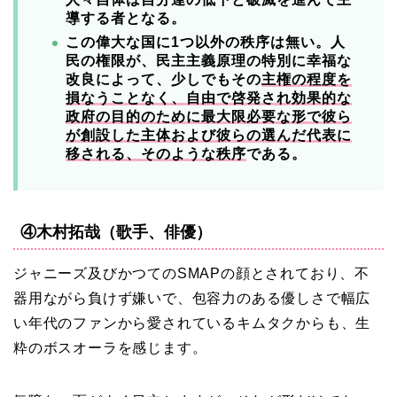
導する者となる。
この偉大な国に1つ以外の秩序は無い。人
民の権限が、民主主義原理の特別に幸福な
改良によって、少しでもその
主権の程度を
損なうことなく、自由で啓発され効果的な
政府の目的のために最大限必要な形で彼ら
が創設した主体および彼らの選んだ代表に
移される、そのような秩序
である。
④木村拓哉（歌手、俳優）
ジャニーズ及びかつてのSMAPの顔とされており、不
器用ながら負けず嫌いで、包容力のある優しさで幅広
い年代のファンから愛されているキムタクからも、生
粋のボスオーラを感じます。