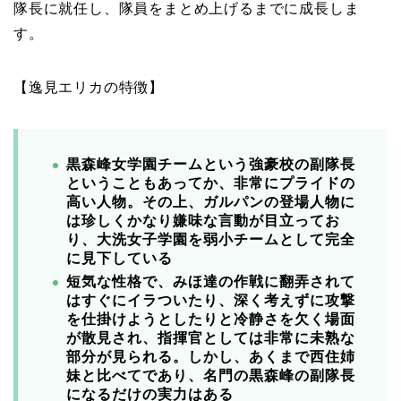
隊長に就任し、隊員をまとめ上げるまでに成長しま
す。
【逸見エリカの特徴】
黒森峰女学園チームという強豪校の副隊長
ということもあってか、非常にプライドの
高い人物。その上、ガルパンの登場人物に
は珍しくかなり嫌味な言動が目立ってお
り、大洗女子学園を弱小チームとして完全
に見下している
短気な性格で、みほ達の作戦に翻弄されて
はすぐにイラついたり、深く考えずに攻撃
を仕掛けようとしたりと冷静さを欠く場面
が散見され、指揮官としては非常に未熟な
部分が見られる。しかし、あくまで西住姉
妹と比べてであり、名門の黒森峰の副隊長
になるだけの実力はある