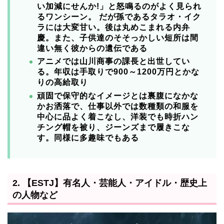
い加減にせんか!」と怒鳴るのがよく見られ
るワンシーン。 だが孫であるタラオ・イク
ラには大変甘い。後は丸めこまれる内弁
慶。
また、子供達のそそっかしい短所は間
違い無く彼からの遺伝である
アニメでは山川商事の課長と出世してい
る。
年収は手取りで900～1200万円とかな
りの高給取り
頑固で保守的なイメージとは裏腹になかな
かお洒落で、仕事以外では数種類の和服を
中心に品よく着こなし、洋装でも時折ハン
チング帽を被り、ジーンズまで履きこな
す。同様に多趣味でもある
2. 【ESTJ】有名人・芸能人・アイドル・歴史上
の人物など