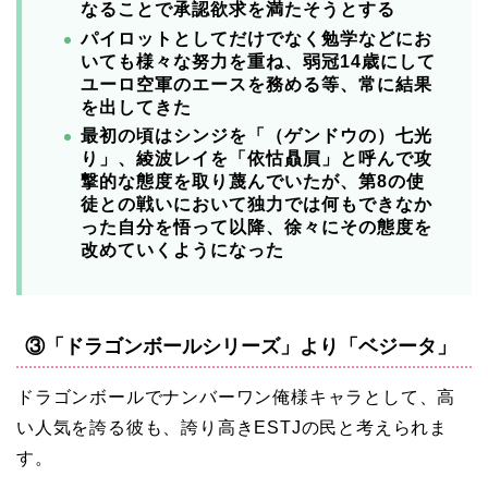
なることで承認欲求を満たそうとする
パイロットとしてだけでなく勉学などにお
いても様々な努力を重ね、弱冠14歳にして
ユーロ空軍のエースを務める等、常に結果
を出してきた
最初の頃はシンジを「（ゲンドウの）七光
り」、綾波レイを「依怙贔屓」と呼んで攻
撃的な態度を取り蔑んでいたが、第8の使
徒との戦いにおいて独力では何もできなか
った自分を悟って以降、徐々にその態度を
改めていくようになった
③「ドラゴンボールシリーズ」より「ベジータ」
ドラゴンボールでナンバーワン俺様キャラとして、高
い人気を誇る彼も、誇り高きESTJの民と考えられま
す。