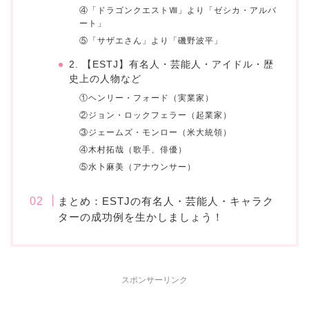
④「ドラゴンクエストⅧ」より「ゼシカ・アルバ
ート」
⑤「サザエさん」より「磯野波平」
2. 【ESTJ】有名人・芸能人・アイドル・歴
史上の人物など
①ヘンリー・フォード（実業家）
②ジョン・ロックフェラー（起業家）
③ジェームズ・モンロー（米大統領）
④木村拓哉（歌手、俳優）
⑤水卜麻美（アナウンサー）
まとめ：ESTJの有名人・芸能人・キャラク
ターの成功例を生かしましょう！
スポンサーリンク