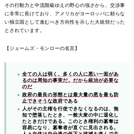
その行動力と中流階級ゆえの野心の強さから、交渉事
に非常に長けており、アメリカがヨーロッパに頼らな
い独立国として進むべき方向性を示した大統領だった
とされています。
【ジェームズ・モンローの名言】
全ての人は弱く、多くの人に悪い一面があ
るのは周知の事実だ。だから統治が必要な
のだ
政府の最良の形態とは最大量の悪を最も防
止できそうな政府
である
人がその主権を行使できなくなるのは、無
知で堕落したとき、一般大衆の中に退化し
たときだけである。このとき権利の簒奪は
容易になり、簒奪者が直ぐに見出される。
人々自体は自分達の低下と破滅を進んで主