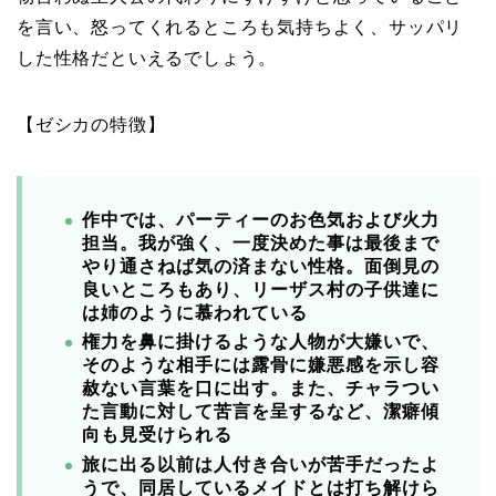
を言い、怒ってくれるところも気持ちよく、サッパリ
した性格だといえるでしょう。
【ゼシカの特徴】
作中では、パーティーのお色気および火力
担当。
我が強く、一度決めた事は最後まで
やり通さねば気の済まない性格。
面倒見の
良いところもあり、リーザス村の子供達に
は姉のように慕われている
権力を鼻に掛けるような人物が大嫌いで、
そのような相手には露骨に嫌悪感を示し容
赦ない言葉を口に出す。また、チャラつい
た言動に対して苦言を呈するなど、潔癖傾
向も見受けられる
旅に出る以前は人付き合いが苦手だったよ
うで、同居しているメイドとは打ち解けら