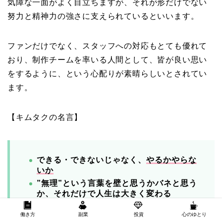
気障な一面がよく目立ちますが、それが形だけでない
努力と精神力の強さに支えられているといいます。
ファンだけでなく、スタッフへの対応もとても優れて
おり、制作チームを率いる人間として、皆が良い思い
をするように、という心配りが素晴らしいとされてい
ます。
【キムタクの名言】
できる・できないじゃなく、
やるかやらな
いか
”無理”という言葉を壁と思うかバネと思う
か、それだけで人生は大きく変わる
100の使命を与えられたら、そのまま100
働き方
副業
投資
心のゆとり
やって返すんじゃなくて、120くらいにし