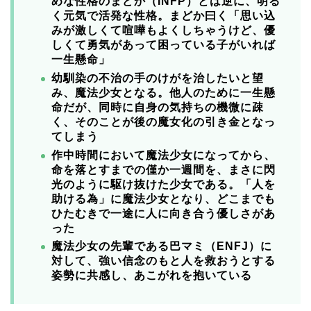
めな性格のまどか（INFP）とは逆に、明る
く元気で活発な性格。
まどか曰く「思い込
みが激しくて喧嘩もよくしちゃうけど、優
しくて勇気があって困っている子がいれば
一生懸命」
幼馴染の不治の手のけがを治したいと望
み、魔法少女となる。他人のために一生懸
命だが、同時に自身の気持ちの機微に疎
く、そのことが後の魔女化の引き金となっ
てしまう
作中時間において魔法少女になってから、
命を落とすまでの僅か一週間を、まさに閃
光のように駆け抜けた少女である。「人を
助ける為」に魔法少女となり、どこまでも
ひたむきで一途に人に向き合う優しさがあ
った
魔法少女の先輩である巴マミ（ENFJ）に
対して、強い信念のもと人を救おうとする
姿勢に共感し、あこがれを抱いている