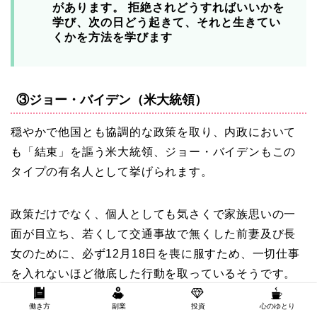
があります。 拒絶されどうすればいいかを
学び、次の日どう起きて、それと生きてい
くかを方法を学びます
③ジョー・バイデン（米大統領）
穏やかで他国とも協調的な政策を取り、内政において
も「結束」を謳う米大統領、ジョー・バイデンもこの
タイプの有名人として挙げられます。
政策だけでなく、個人としても気さくで家族思いの一
面が目立ち、若くして交通事故で無くした前妻及び長
女のために、必ず12月18日を喪に服すため、一切仕事
を入れないほど徹底した行動を取っているそうです。
働き方
副業
投資
心のゆとり
彼はどの派閥とも上手くやっていけるだけの懐の深さ