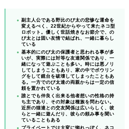
副主人公である野比のび太の悲惨な運命を
変えるべく、22世紀からやって来たネコ型
ロボット。優しく世話焼きなお節介で、の
び太とは固い友情で結ばれ、一緒に暮らし
ている
基本的にのび太の保護者と思われる事が多
いが、実際には対等な友達関係であり、一
緒になって遊ぶことも多い。時には悪ノリ
してしまうこともあり、家の中でボウリン
グをして鏡台を破壊してしまったこともあ
る。一方で
のび太達の両親からは一定の信
頼を置かれている
誰とでも仲良く出来る他者想いの性格の持
ち主であり、その対象は種族を問わない。
近所の猫達との交友関係は広いらしく、彼
らと一緒に遊んだり、彼らの頼み事を聞い
ていることもある
プライベートでは大変に惚れっぽく、ネコ