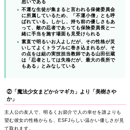
思いである
不運な生徒が集まると言われる保健委員会
に所属しているため、「不運小僧」とも呼
ばれている。しかし、持ち前の優しさもあ
って、敵の忍者であっても保険委員長と一
緒に手当を施す場面も見受けられる
素直で明るいお人よしだが、その性格が災
いしてよくトラブルに巻き込まれるが、そ
の点をは組の実技担当教師である山田伝蔵
は「忍者としては失格だが、最大の長所で
もある」とみなしている
②「魔法少女まどか☆マギカ」より「美樹さや
か」
主人公の友人で、明るくお節介で人の幸せを誰よりも
望む彼女の性格からも、ESFJらしい温かい優しさが見
て取れます。