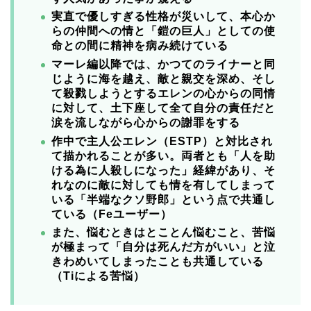
実直で優しすぎる性格が災いして、本心か
らの仲間への情と「鎧の巨人」としての使
命との間に精神を病み続けている
マーレ編以降では、かつてのライナーと同
じように海を越え、敵と親交を深め、そし
て殺戮しようとするエレンの
心からの同情
に対して、土下座して
全て自分の責任だと
涙を流しながら心からの謝罪をする
作中で主人公エレン（ESTP）と対比され
て描かれることが多い。両者とも「人を助
ける為に人殺しになった」経緯があり、そ
れなのに敵に対しても情を有してしまって
いる「半端なクソ野郎」という点で共通し
ている（Feユーザー）
また、悩むときはとことん悩むこと、苦悩
が極まって「自分は死んだ方がいい」と泣
きわめいてしまったことも共通している
（Tiによる苦悩）