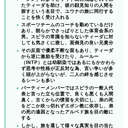
たティーダを助け、彼の顔見知りの人間を
探すという名目で、ユウナの旅に同行する
ことを快く受け入れる
スポーツチームのコーチを勤めているだけ
あり、朗らかでさっぱりとした体育会系の
男。スピラの常識を知らないティーダに対
しても気さくに接し、面倒見の良い兄貴分
その反面で優柔不断な面もあり、ティーダ
から逆に激励を受けたり、ルールー
（INTP）とは幼馴染ではあるにもかかわら
ず思考や性格が正反対な為、言い争いが多
く頭が上がらないが、二人の絆を感じさせ
るシーンも多い
パーティーメンバーではスピラの一般人代
表と言った立ち位置で、良くも悪くも人間
臭く、古くからの慣習を大切にし、弟の死
をどこか吹っ切れずエボン教に依存し、弟
の死の遠因となったアルベド族を目の敵に
する
しかし、旅を通して様々な真実を目の当た