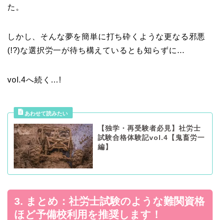
た。
しかし、そんな夢を簡単に打ち砕くような更なる邪悪
(!?)な選択労一が待ち構えているとも知らずに…
vol.4へ続く…!
【独学・再受験者必見】社労士
試験合格体験記vol.4【鬼畜労一
編】
3. まとめ：社労士試験のような難関資格
ほど予備校利用を推奨します！