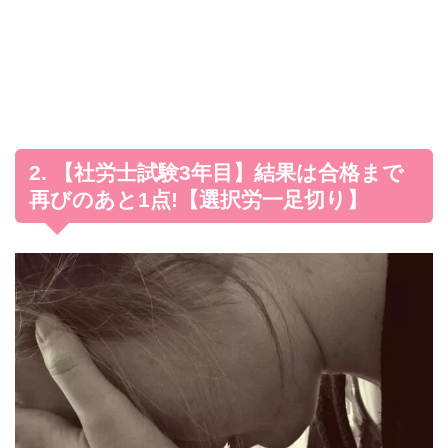
2. 【社労士試験3年目】結果は合格まで
再びのあと1点!【選択労一足切り】