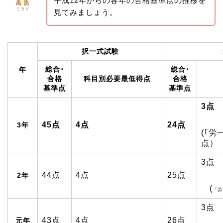
平成12年からの各年の合格基準点の推移を
ミライ
見てみましょう。
択一式試験
総合･
総合･
年
合格
科目別必要最低得点
合格
基準点
基準点
3点
45点
4点
24点
3年
(｢労
点）
3点
44点
4点
25点
2年
(
「労
3点
43点
4点
26点
元年