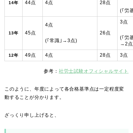
44点
4点
28点
14年
(｢労
3点
4点
45点
26点
13年
(｢労
(｢常識｣→3点)
→2点
49点
4点
28点
3点
12年
参考：
社労士試験オフィシャルサイト
このように、年度によって各合格基準点は一定程度変
動することが分かります。
ざっくり申し上げると、