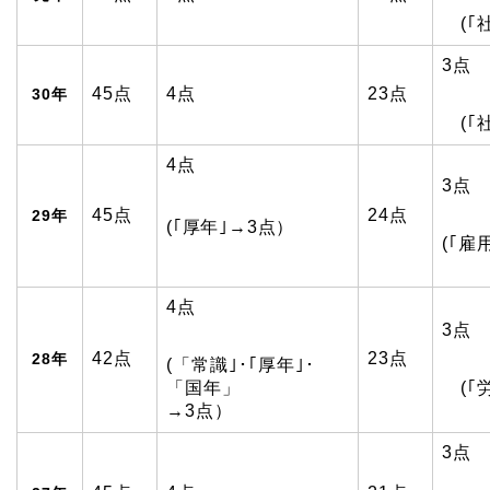
(｢
3点
45点
4点
23点
30年
(｢社
4点
3点
45点
24点
29年
(｢厚年｣→3点）
(｢雇
4点
3点
42点
23点
28年
(「常識｣･｢厚年｣･
「国年」
(｢労
→3点）
3点