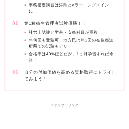
事務指定講習は添削とeラーニングメイン
に…
第1種衛生管理者試験優勝！！
社労士試験と労基・安衛科目が重複
年何回も受験可！地方民は年1回の在住都道
府県での試験もアリ
合格率は40%ほどだが、1ヵ月学習すれば余
裕！
自分の付加価値を高める資格取得にトライし
てみよう！
スポンサーリンク