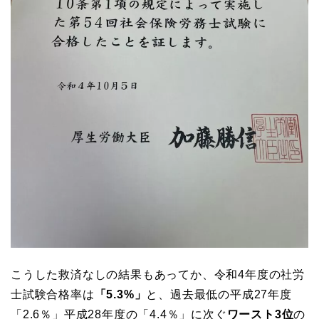
こうした救済なしの結果もあってか、令和4年度の社労
士試験合格率は
「5.3%」
と、過去最低の平成27年度
「2.6％」平成28年度の「4.4％」に次ぐ
ワースト3位
の