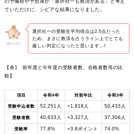
の予備校や予想屋が「選択社一も救済がある」と考え
ていただけに、シビアな結果になりました。
選択社一の受験生平均得点は2.5点だった
ため、まさに救済を占うライン上でとても
ゆとりぶた
厳しい判定になったと思います…!
【表1 前年度と今年度の受験者数、合格者数等の比
較】
項目
令和4年
対前年比
令和3年
52,251人
+1,818人
50,433人
受験申込者数
40,633人
+3,327人
37,306人
受験者数
77.8%
+3.8ポイント
74.0%
受験率