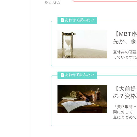
ゆとりぶた
【MBT
先か、余
夏休みの宿題
っていますね.
【大前提
の？資格
「資格取得
問に対して、
点にまとめて