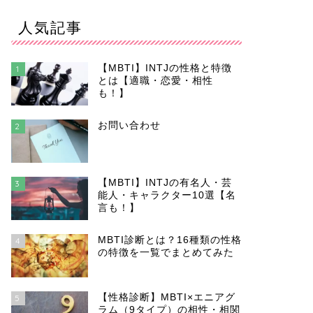
人気記事
【MBTI】INTJの性格と特徴
1
とは【適職・恋愛・相性
も！】
お問い合わせ
2
【MBTI】INTJの有名人・芸
3
能人・キャラクター10選【名
言も！】
MBTI診断とは？16種類の性格
4
の特徴を一覧でまとめてみた
【性格診断】MBTI×エニアグ
5
ラム（9タイプ）の相性・相関